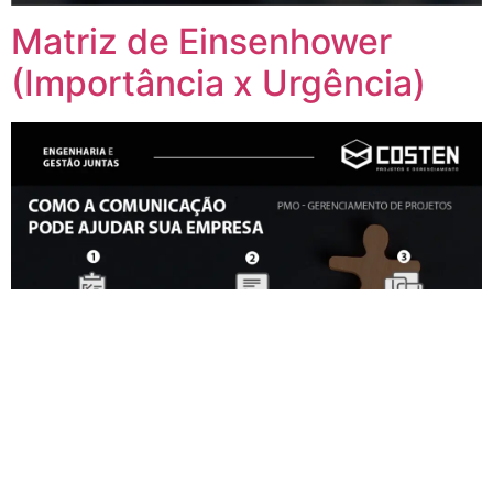
Matriz de Einsenhower
(Importância x Urgência)